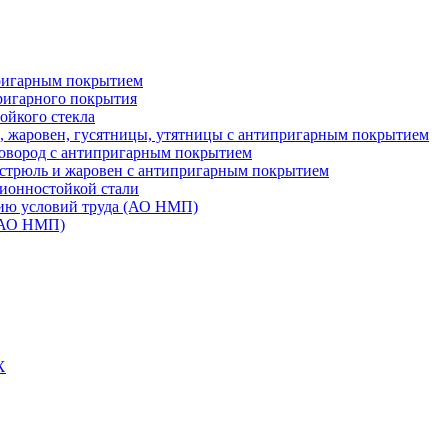
пригарным покрытием
ригарного покрытия
ойкого стекла
в, жаровен, гусятницы, утятницы с антипригарным покрытием
ковород с антипригарным покрытием
астрюль и жаровен с антипригарным покрытием
зионностойкой стали
ию условий труда (АО НМП)
 (АО НМП)
Х