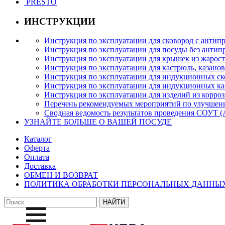
PRESTO
ИНСТРУКЦИИ
Инструкция по эксплуатации для сковород с анти
Инструкция по эксплуатации для посуды без антип
Инструкция по эксплуатации для крышек из жарост
Инструкция по эксплуатации для кастрюль, казано
Инструкция по эксплуатации для индукционных с
Инструкция по эксплуатации для индукционных к
Инструкция по эксплуатации для изделий из корро
Перечень рекомендуемых мероприятий по улучшен
Сводная ведомость результатов проведения СОУТ
УЗНАЙТЕ БОЛЬШЕ О ВАШЕЙ ПОСУДЕ
Каталог
Оферта
Оплата
Доставка
ОБМЕН И ВОЗВРАТ
ПОЛИТИКА ОБРАБОТКИ ПЕРСОНАЛЬНЫХ ДАННЫ