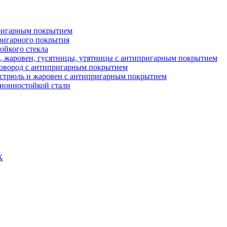
пригарным покрытием
ригарного покрытия
ойкого стекла
в, жаровен, гусятницы, утятницы с антипригарным покрытием
ковород с антипригарным покрытием
астрюль и жаровен с антипригарным покрытием
зионностойкой стали
Х