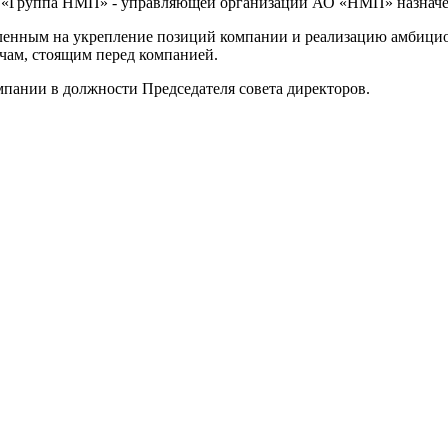
ООО «Группа НМП» - управляющей организации АО «НМП» назна
вленным на укрепление позиций компании и реализацию амбици
чам, стоящим перед компанией.
пании в должности Председателя совета директоров.