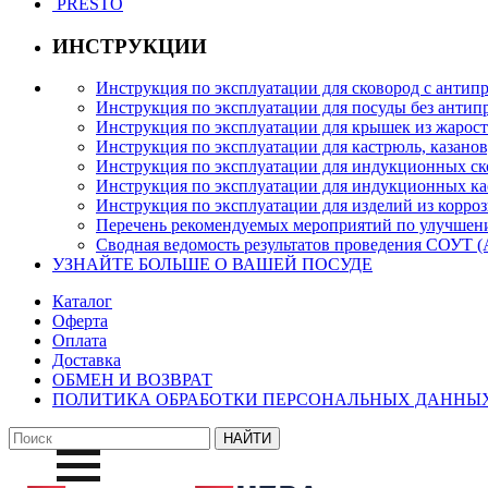
PRESTO
ИНСТРУКЦИИ
Инструкция по эксплуатации для сковород с анти
Инструкция по эксплуатации для посуды без антип
Инструкция по эксплуатации для крышек из жарост
Инструкция по эксплуатации для кастрюль, казано
Инструкция по эксплуатации для индукционных с
Инструкция по эксплуатации для индукционных к
Инструкция по эксплуатации для изделий из корро
Перечень рекомендуемых мероприятий по улучшен
Сводная ведомость результатов проведения СОУТ
УЗНАЙТЕ БОЛЬШЕ О ВАШЕЙ ПОСУДЕ
Каталог
Оферта
Оплата
Доставка
ОБМЕН И ВОЗВРАТ
ПОЛИТИКА ОБРАБОТКИ ПЕРСОНАЛЬНЫХ ДАННЫ