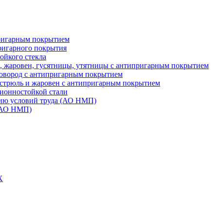
пригарным покрытием
ригарного покрытия
ойкого стекла
в, жаровен, гусятницы, утятницы с антипригарным покрытием
ковород с антипригарным покрытием
астрюль и жаровен с антипригарным покрытием
зионностойкой стали
ию условий труда (АО НМП)
 (АО НМП)
Х