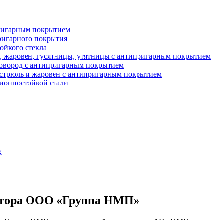
пригарным покрытием
ригарного покрытия
ойкого стекла
в, жаровен, гусятницы, утятницы с антипригарным покрытием
ковород с антипригарным покрытием
астрюль и жаровен с антипригарным покрытием
зионностойкой стали
Х
ектора ООО «Группа НМП»